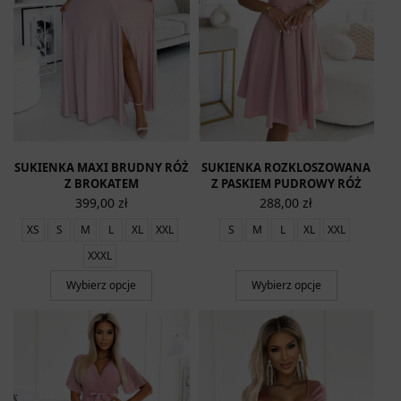
SUKIENKA MAXI BRUDNY RÓŻ
SUKIENKA ROZKLOSZOWANA
Z BROKATEM
Z PASKIEM PUDROWY RÓŻ
399,00
zł
288,00
zł
XS
S
M
L
XL
XXL
S
M
L
XL
XXL
XXXL
Wybierz opcje
Wybierz opcje