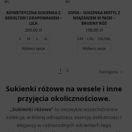
ASYMETRYCZNA SUKIENKA Z
SOFIA – SUKIENKA MOTYL Z
DEKOLTEM I DRAPOWANIEM –
WIĄZANIEM W PASIE –
LILA
BRUDNY RÓŻ
209,00
zł
198,00
zł
S
M
L
XL
S/M
L/XL
2XL/3XL
Wybierz opcje
Wybierz opcje
1
2
Następna
Sukienki różowe na wesele i inne
przyjęcia okolicznościowe.
„Sukienki różowe”
to niezwykle wszechstronna
kolekcja, w której odnajdziesz esencję delikatności i
elegancji w różnorodnych odcieniach tego