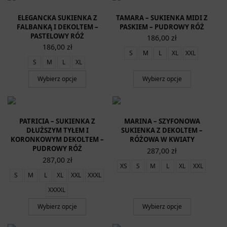
ELEGANCKA SUKIENKA Z
TAMARA – SUKIENKA MIDI Z
FALBANKĄ I DEKOLTEM –
PASKIEM – PUDROWY RÓŻ
PASTELOWY RÓŻ
186,00
zł
186,00
zł
S
M
L
XL
XXL
S
M
L
XL
Wybierz opcje
Wybierz opcje
PATRICIA – SUKIENKA Z
MARINA – SZYFONOWA
DŁUŻSZYM TYŁEM I
SUKIENKA Z DEKOLTEM –
KORONKOWYM DEKOLTEM –
RÓŻOWA W KWIATY
PUDROWY RÓŻ
287,00
zł
287,00
zł
XS
S
M
L
XL
XXL
S
M
L
XL
XXL
XXXL
XXXXL
Wybierz opcje
Wybierz opcje