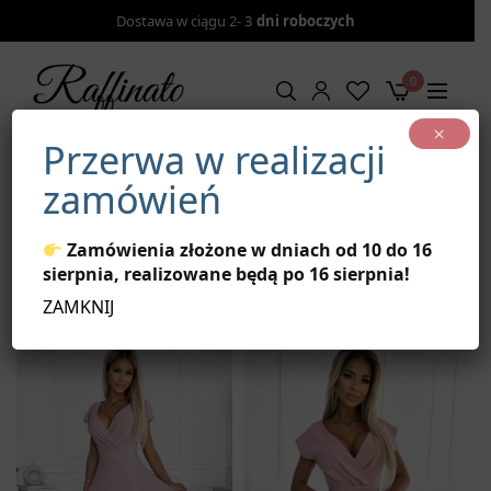
Dostawa w ciągu 2- 3
dni roboczych
0
×
Przerwa w realizacji
Strona główna
/
Sukienki
/
Sukienki według kolorów
/
Sukienki
zamówień
różowe
Sukienki różowe
Zamówienia złożone w dniach od 10 do 16
sierpnia, realizowane będą po 16 sierpnia!
ZAMKNIJ
Filtruj