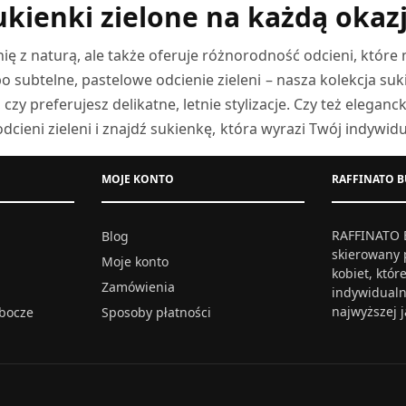
ukienki zielone na każdą okazj
nię z naturą, ale także oferuje różnorodność odcieni, które
 po subtelne, pastelowe odcienie zieleni – nasza kolekcja 
y preferujesz delikatne, letnie stylizacje. Czy też eleganc
dcieni zieleni i znajdź sukienkę, która wyrazi Twój indywid
MOJE KONTO
RAFFINATO B
RAFFINATO B
Blog
skierowany 
Moje konto
kobiet, któ
Zamówienia
indywidualn
najwyższej 
obocze
Sposoby płatności