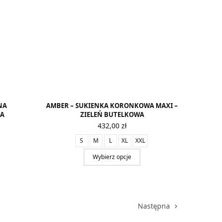
NA
AMBER – SUKIENKA KORONKOWA MAXI –
NA
ZIELEŃ BUTELKOWA
432,00
zł
S
M
L
XL
XXL
Wybierz opcje
Następna