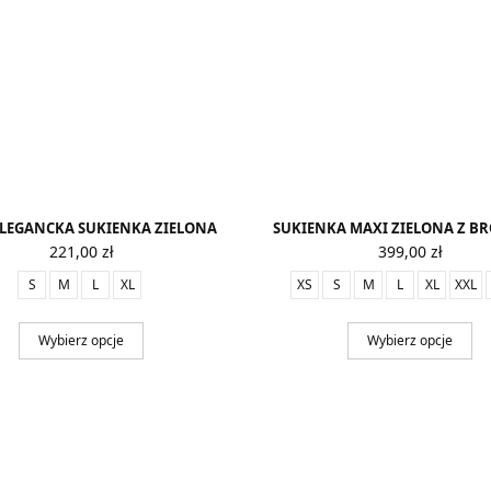
ELEGANCKA SUKIENKA ZIELONA
SUKIENKA MAXI ZIELONA Z B
221,00
zł
399,00
zł
S
M
L
XL
XS
S
M
L
XL
XXL
Wybierz opcje
Wybierz opcje