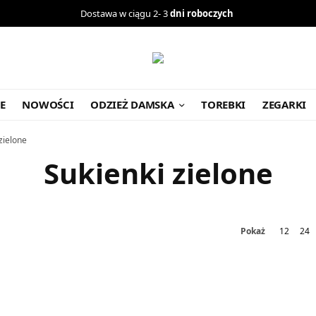
Dostawa w ciągu 2- 3
dni roboczych
E
NOWOŚCI
ODZIEŻ DAMSKA
TOREBKI
ZEGARKI
zielone
Sukienki zielone
Pokaż
12
24