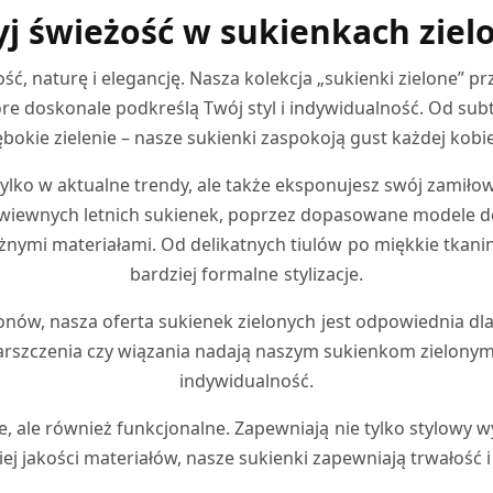
j świeżość w sukienkach ziel
ć, naturę i elegancję. Nasza kolekcja „sukienki zielone” p
óre doskonale podkreślą Twój styl i indywidualność. Od su
ębokie zielenie – nasze sukienki zaspokoją gust każdej kobie
 tylko w aktualne trendy, ale także eksponujesz swój zamiłow
wiewnych letnich sukienek, poprzez dopasowane modele do
żnymi materiałami. Od delikatnych tiulów po miękkie tkaniny
bardziej formalne stylizacje.
w, nasza oferta sukienek zielonych jest odpowiednia dla ka
 marszczenia czy wiązania nadają naszym sukienkom zielony
indywidualność.
, ale również funkcjonalne. Zapewniają nie tylko stylowy w
ej jakości materiałów, nasze sukienki zapewniają trwałość