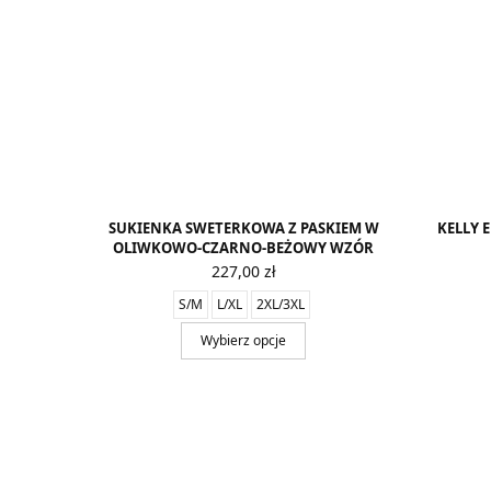
SUKIENKA SWETERKOWA Z PASKIEM W
KELLY 
OLIWKOWO-CZARNO-BEŻOWY WZÓR
227,00
zł
S/M
L/XL
2XL/3XL
Wybierz opcje