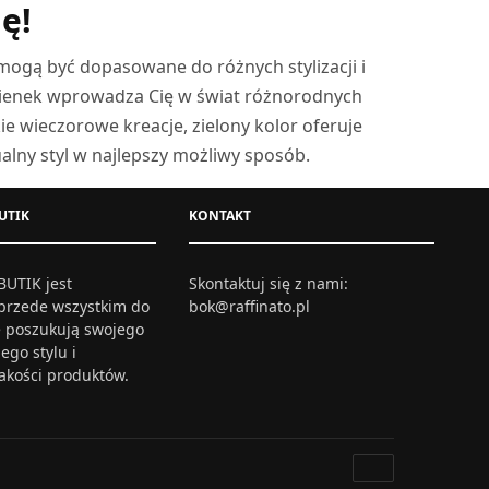
ę!
 mogą być dopasowane do różnych stylizacji i
sukienek wprowadza Cię w świat różnorodnych
kie wieczorowe kreacje, zielony kolor oferuje
ualny styl w najlepszy możliwy sposób.
UTIK
KONTAKT
UTIK jest
Skontaktuj się z nami:
przede wszystkim do
bok@raffinato.pl
re poszukują swojego
ego stylu i
jakości produktów.