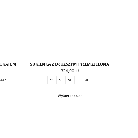
ROKATEM
SUKIENKA Z DŁUŻSZYM TYŁEM ZIELONA
324,00
zł
XXXL
XS
S
M
L
XL
Wybierz opcje