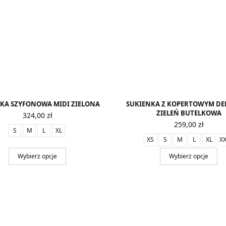
KA SZYFONOWA MIDI ZIELONA
SUKIENKA Z KOPERTOWYM D
ZIELEŃ BUTELKOWA
324,00
zł
259,00
zł
S
M
L
XL
XS
S
M
L
XL
X
Wybierz opcje
Wybierz opcje