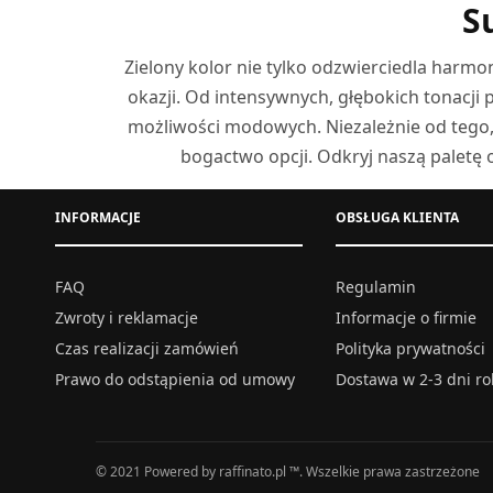
S
Zielony kolor nie tylko odzwierciedla harmo
okazji. Od intensywnych, głębokich tonacji
możliwości modowych. Niezależnie od tego, cz
bogactwo opcji. Odkryj naszą paletę o
INFORMACJE
OBSŁUGA KLIENTA
FAQ
Regulamin
Zwroty i reklamacje
Informacje o firmie
Czas realizacji zamówień
Polityka prywatności
Prawo do odstąpienia od umowy
Dostawa w 2-3 dni r
© 2021 Powered by raffinato.pl ™. Wszelkie prawa zastrzeżone