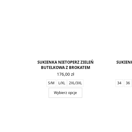
SUKIENKA NIETOPERZ ZIELEŃ
SUKIEN
BUTELKOWA Z BROKATEM
176,00
zł
S/M
L/XL
2XL/3XL
34
36
Wybierz opcje