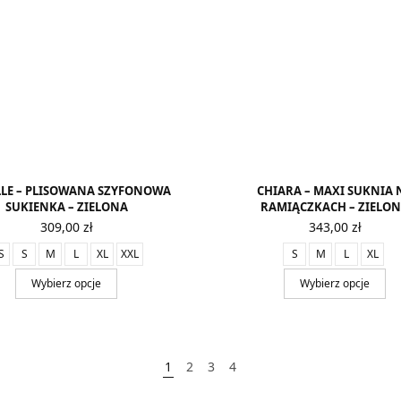
LLE – PLISOWANA SZYFONOWA
CHIARA – MAXI SUKNIA 
SUKIENKA – ZIELONA
RAMIĄCZKACH – ZIELO
309,00
zł
343,00
zł
S
S
M
L
XL
XXL
S
M
L
XL
Wybierz opcje
Wybierz opcje
1
2
3
4