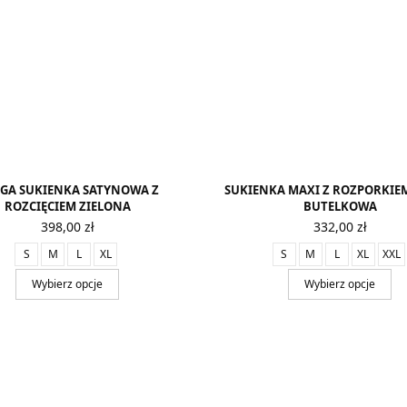
GA SUKIENKA SATYNOWA Z
SUKIENKA MAXI Z ROZPORKIEM
ROZCIĘCIEM ZIELONA
BUTELKOWA
398,00
zł
332,00
zł
S
M
L
XL
S
M
L
XL
XXL
Wybierz opcje
Wybierz opcje