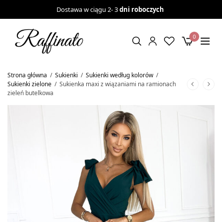
Dostawa w ciągu 2- 3
dni roboczych
0
Strona główna
/
Sukienki
/
Sukienki według kolorów
/
Sukienki zielone
/
Sukienka maxi z wiązaniami na ramionach
zieleń butelkowa