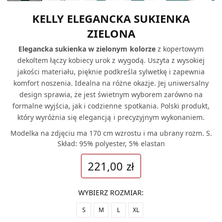
KELLY ELEGANCKA SUKIENKA
ZIELONA
Elegancka sukienka w zielonym kolorze
z kopertowym
dekoltem łączy kobiecy urok z wygodą. Uszyta z wysokiej
jakości materiału, pięknie podkreśla sylwetkę i zapewnia
komfort noszenia. Idealna na różne okazje. Jej uniwersalny
design sprawia, że jest świetnym wyborem zarówno na
formalne wyjścia, jak i codzienne spotkania. Polski produkt,
który wyróżnia się elegancją i precyzyjnym wykonaniem.
Modelka na zdjęciu ma 170 cm wzrostu i ma ubrany rozm. S.
Skład: 95% polyester, 5% elastan
221,00
zł
WYBIERZ ROZMIAR
:
S
M
L
XL