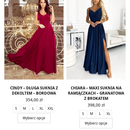
CINDY – DŁUGA SUKNIA Z
CHIARA – MAXI SUKNIA NA
DEKOLTEM – BORDOWA
RAMIĄCZKACH – GRANATOWA
Z BROKATEM
354,00
zł
398,00
zł
S
M
L
XL
XXL
S
M
L
XL
Wybierz opcje
Wybierz opcje