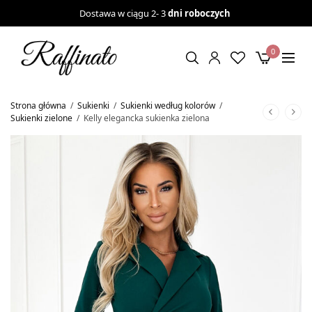
Dostawa w ciągu 2- 3
dni roboczych
0
Strona główna
/
Sukienki
/
Sukienki według kolorów
/
Sukienki zielone
/
Kelly elegancka sukienka zielona