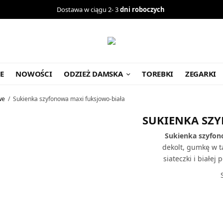
Dostawa w ciągu 2- 3
dni roboczych
E
NOWOŚCI
ODZIEŻ DAMSKA
TOREBKI
ZEGARKI
we
/
Sukienka szyfonowa maxi fuksjowo-biała
SUKIENKA SZ
Sukienka szyfon
dekolt, gumkę w ta
siateczki i białej