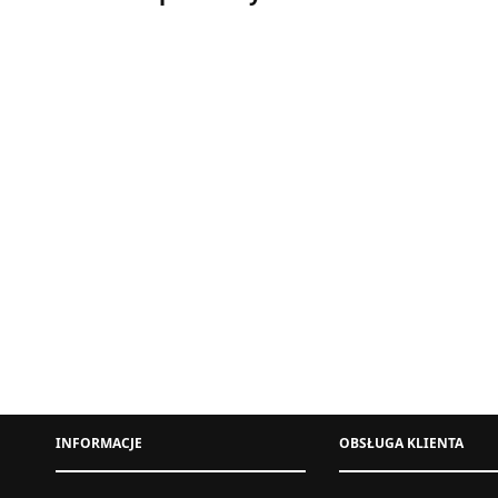
SUKIENKA MAXI Z ROZPORKIEM PUDROWY
KOSZUL
RÓŻ
332,00
zł
INFORMACJE
OBSŁUGA KLIENTA
S
M
L
XL
XXL