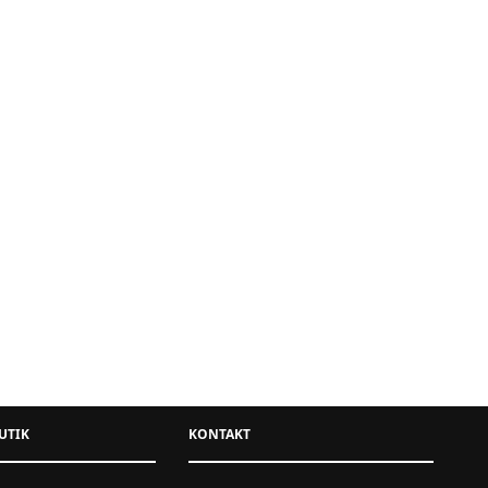
A BEŻOWA
AMBER – SUKIENKA KORONKOWA MAXI –
GRANATOWA
432,00
zł
UTIK
KONTAKT
XXL
S
M
L
XL
XXL