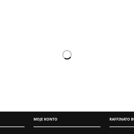
A DAMSKA OVERSIZE BEŻOWA
SUKIENKA MAXI BROKATOW
169,00
zł
399,00
zł
MOJE KONTO
RAFFINATO B
Uniwersalny
XS
S
M
L
XL