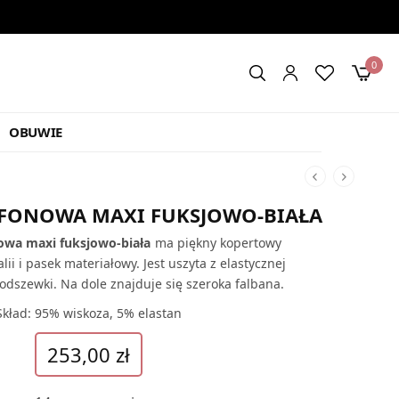
0
OBUWIE
YFONOWA MAXI FUKSJOWO-BIAŁA
owa maxi fuksjowo-biała
ma piękny kopertowy
lii i pasek materiałowy. Jest uszyta z elastycznej
 podszewki. Na dole znajduje się szeroka falbana.
Skład: 95% wiskoza, 5% elastan
253,00
zł