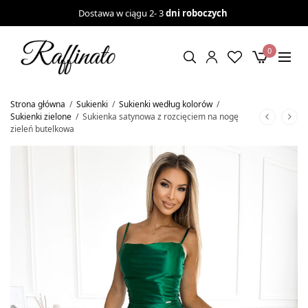
Dostawa w ciągu 2- 3
dni roboczych
0
Strona główna
/
Sukienki
/
Sukienki według kolorów
/
Sukienki zielone
/
Sukienka satynowa z rozcięciem na nogę
zieleń butelkowa