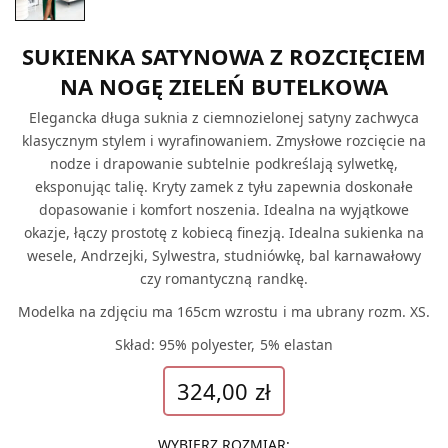
SUKIENKA SATYNOWA Z ROZCIĘCIEM
NA NOGĘ ZIELEŃ BUTELKOWA
Elegancka długa suknia z ciemnozielonej satyny zachwyca
klasycznym stylem i wyrafinowaniem. Zmysłowe rozcięcie na
nodze i drapowanie subtelnie podkreślają sylwetkę,
eksponując talię. Kryty zamek z tyłu zapewnia doskonałe
dopasowanie i komfort noszenia. Idealna na wyjątkowe
okazje, łączy prostotę z kobiecą finezją. Idealna sukienka na
wesele, Andrzejki, Sylwestra, studniówkę, bal karnawałowy
czy romantyczną randkę.
Modelka na zdjęciu ma 165cm wzrostu i ma ubrany rozm. XS.
Skład: 95% polyester, 5% elastan
324,00
zł
WYBIERZ ROZMIAR
: