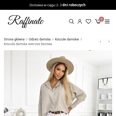
Dostawa w ciągu 2- 3
dni roboczych
0
Strona główna
/
Odzież damska
/
Koszule damskie
/
Koszula damska oversize beżowa