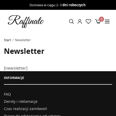
Dostawa w ciągu 2- 3
dni roboczych
0
Start
Newsletter
Newsletter
[newsletter]
INFORMACJE
FAQ
Zwroty i reklamacje
Czas realizacji zamówień
Prawo do odstąpienia od umowy