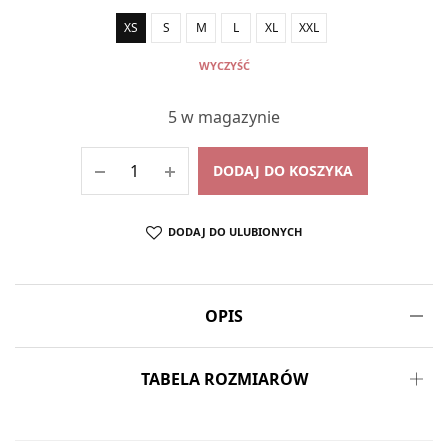
XS
S
M
L
XL
XXL
WYCZYŚĆ
5 w magazynie
DODAJ DO KOSZYKA
DODAJ DO ULUBIONYCH
OPIS
TABELA ROZMIARÓW