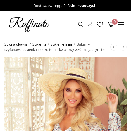
Dostawa w ciągu 2- 3
dni roboczych
0
Strona główna
/
Sukienki
/
Sukienki mini
/
Bakari –
szyfonowa sukienka z dekoltem – kwiatowy wzór na jasnym tle