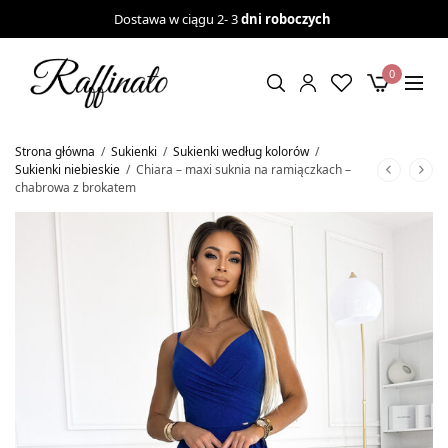
Dostawa w ciągu 2- 3
dni roboczych
0
Strona główna
/
Sukienki
/
Sukienki według kolorów
/
Sukienki niebieskie
/
Chiara – maxi suknia na ramiączkach –
chabrowa z brokatem