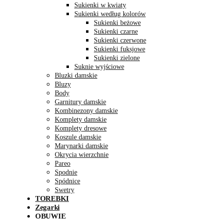
Sukienki w kwiaty
Sukienki według kolorów
Sukienki beżowe
Sukienki czarne
Sukienki czerwone
Sukienki fuksjowe
Sukienki zielone
Suknie wyjściowe
Bluzki damskie
Bluzy
Body
Garnitury damskie
Kombinezony damskie
Komplety damskie
Komplety dresowe
Koszule damskie
Marynarki damskie
Okrycia wierzchnie
Pareo
Spodnie
Spódnice
Swetry
TOREBKI
Zegarki
OBUWIE