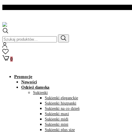
Dostawa w ciągu 2- 3
dni roboczych
Szukaj:
0
Promocje
Nowości
Odzież damska
Sukienki
Sukienki eleganckie
Sukienki hiszpanki
Sukienki na co dzień
Sukienki maxi
Sukienki midi
Sukienki mini
Sukienki plus size