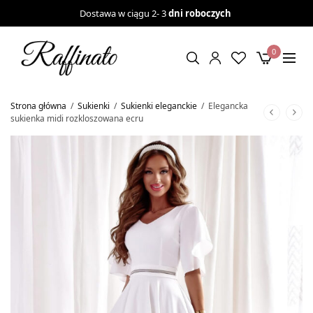
Dostawa w ciągu 2- 3
dni roboczych
0
Strona główna
/
Sukienki
/
Sukienki eleganckie
/
Elegancka
sukienka midi rozkloszowana ecru