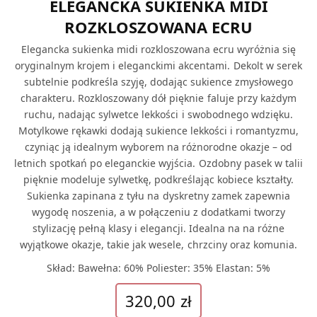
ELEGANCKA SUKIENKA MIDI
ROZKLOSZOWANA ECRU
Elegancka sukienka midi rozkloszowana ecru wyróżnia się
oryginalnym krojem i eleganckimi akcentami. Dekolt w serek
subtelnie podkreśla szyję, dodając sukience zmysłowego
charakteru. Rozkloszowany dół pięknie faluje przy każdym
ruchu, nadając sylwetce lekkości i swobodnego wdzięku.
Motylkowe rękawki dodają sukience lekkości i romantyzmu,
czyniąc ją idealnym wyborem na różnorodne okazje – od
letnich spotkań po eleganckie wyjścia. Ozdobny pasek w talii
pięknie modeluje sylwetkę, podkreślając kobiece kształty.
Sukienka zapinana z tyłu na dyskretny zamek zapewnia
wygodę noszenia, a w połączeniu z dodatkami tworzy
stylizację pełną klasy i elegancji. Idealna na na różne
wyjątkowe okazje, takie jak wesele, chrzciny oraz komunia.
Skład: Bawełna: 60% Poliester: 35% Elastan: 5%
320,00
zł