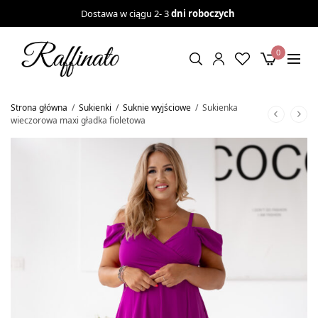
Dostawa w ciągu 2- 3
dni roboczych
0
Strona główna
/
Sukienki
/
Suknie wyjściowe
/
Sukienka
wieczorowa maxi gładka fioletowa