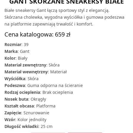
GANT SKÓRZANE SNEAKERSY BIAŁE
Białe sneakersy Gant łączą sportowy styl z elegancją.
Skórzana cholewka, wygodna wyściółka i gumowa podeszwa
na platformie zapewniają trwałość i komfort.
Cena katalogowa: 659 zł
Rozmiar
: 39
Marka
: Gant
Kolor
: Biały
Materiał zewnętrzny
: Skóra
Materiał wewnętrzny
: Materiał
Wyściółka
: Skóra
Podeszwa
: Guma odporna na ścieranie
Rodzaj ocieplenia
: Brak ocieplenia
Nosek buta
: Okrągły
Kształt obcasa
: Platforma
Zapięcie
: Sznurowanie
Wzór
: Kolor jednolity
Długość wkładki
: 25 cm