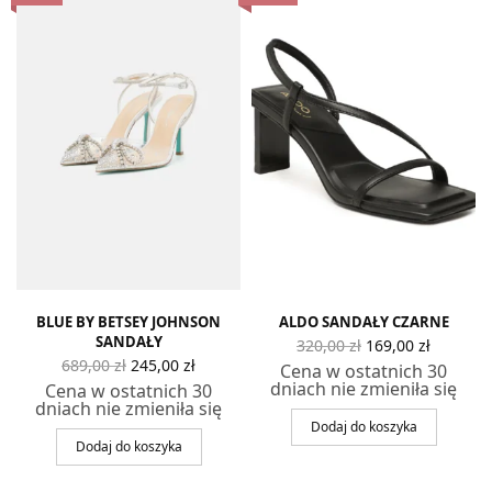
alna
na
osi:
0 zł.
BLUE BY BETSEY JOHNSON
ALDO SANDAŁY CZARNE
SANDAŁY
Pierwotna
Aktual
320,00
zł
169,00
zł
cena
cena
Pierwotna
Aktualna
689,00
zł
245,00
zł
Cena w ostatnich 30
wynosiła:
wynosi
cena
cena
dniach nie zmieniła się
Cena w ostatnich 30
320,00 zł.
169,00 z
wynosiła:
wynosi:
dniach nie zmieniła się
689,00 zł.
245,00 zł.
Dodaj do koszyka
Dodaj do koszyka