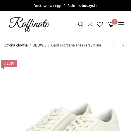
Dostawa w ciągu 2- 3
dni roboczych
0
Strona główna
/
OBUWIE
/
Gant skórzane sneakersy białe
↓ 55%