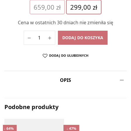
Pierwotna
Aktualna
659,00
zł
299,00
zł
cena
cena
wynosiła:
wynosi:
Cena w ostatnich 30 dniach nie zmieniła się
659,00 zł.
299,00 zł.
DODAJ DO KOSZYKA
DODAJ DO ULUBIONYCH
OPIS
Podobne produkty
↓ 64%
↓ 47%