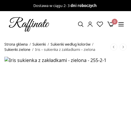
Dostawa w ciągu 2- 3
dni roboczych
0
Strona główna
/
Sukienki
/
Sukienki według kolorów
/
Sukienki zielone
/
Iris – sukienka z zakładkami – zielona