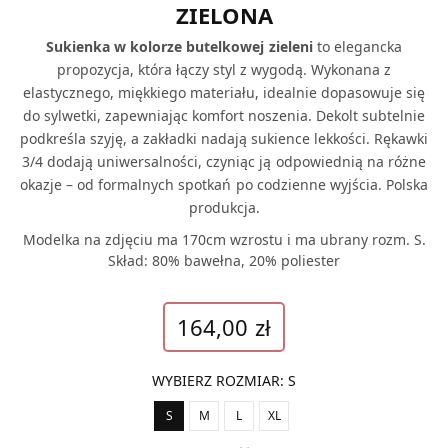
ZIELONA
Sukienka w kolorze butelkowej zieleni
to elegancka
propozycja, która łączy styl z wygodą. Wykonana z
elastycznego, miękkiego materiału, idealnie dopasowuje się
do sylwetki, zapewniając komfort noszenia. Dekolt subtelnie
podkreśla szyję, a zakładki nadają sukience lekkości. Rękawki
3/4 dodają uniwersalności, czyniąc ją odpowiednią na różne
okazje – od formalnych spotkań po codzienne wyjścia. Polska
produkcja.
Modelka na zdjęciu ma 170cm wzrostu i ma ubrany rozm. S.
Skład: 80% bawełna, 20% poliester
164,00
zł
WYBIERZ ROZMIAR
:
S
S
M
L
XL