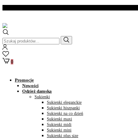
Dostawa w ciągu 2- 3
dni roboczych
Szukaj:
0
Promocje
Nowości
Odzież damska
Sukienki
Sukienki eleganckie
Sukienki hiszpanki
Sukienki na co dzień
Sukienki maxi
Sukienki midi
Sukienki mini
Sukienki plus size