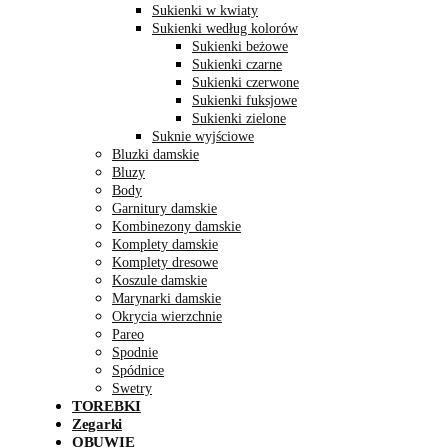
Sukienki w kwiaty
Sukienki według kolorów
Sukienki beżowe
Sukienki czarne
Sukienki czerwone
Sukienki fuksjowe
Sukienki zielone
Suknie wyjściowe
Bluzki damskie
Bluzy
Body
Garnitury damskie
Kombinezony damskie
Komplety damskie
Komplety dresowe
Koszule damskie
Marynarki damskie
Okrycia wierzchnie
Pareo
Spodnie
Spódnice
Swetry
TOREBKI
Zegarki
OBUWIE