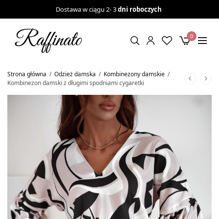
Dostawa w ciągu 2- 3
dni roboczych
0
Strona główna
/
Odzież damska
/
Kombinezony damskie
/
Kombinezon damski z długimi spodniami cygaretki