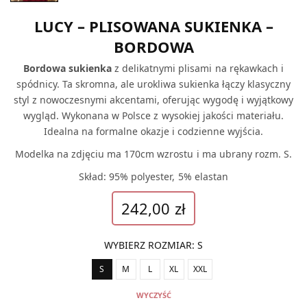
LUCY – PLISOWANA SUKIENKA –
BORDOWA
Bordowa sukienka
z delikatnymi plisami na rękawkach i
spódnicy. Ta skromna, ale urokliwa sukienka łączy klasyczny
styl z nowoczesnymi akcentami, oferując wygodę i wyjątkowy
wygląd. Wykonana w Polsce z wysokiej jakości materiału.
Idealna na formalne okazje i codzienne wyjścia.
Modelka na zdjęciu ma 170cm wzrostu i ma ubrany rozm. S.
Skład: 95% polyester, 5% elastan
242,00
zł
WYBIERZ ROZMIAR
:
S
S
M
L
XL
XXL
WYCZYŚĆ