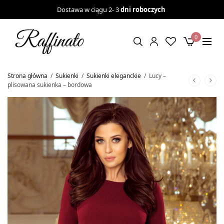
Dostawa w ciągu 2- 3
dni roboczych
0
Strona główna
/
Sukienki
/
Sukienki eleganckie
/
Lucy –
plisowana sukienka – bordowa