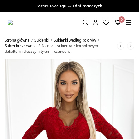
Dostawa w ciągu 2- 3
dni roboczych
0
Strona główna
/
Sukienki
/
Sukienki według kolorów
/
Sukienki czerwone
/
Nicolle – sukienka z koronkowym
dekoltem i dłuższym tyłem – czerwona