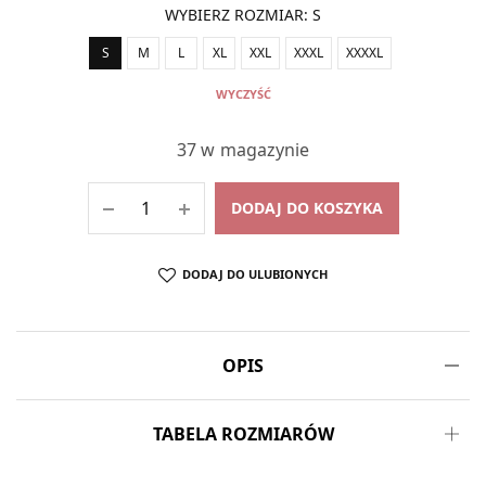
WYBIERZ ROZMIAR
:
S
S
M
L
XL
XXL
XXXL
XXXXL
WYCZYŚĆ
37 w magazynie
DODAJ DO KOSZYKA
DODAJ DO ULUBIONYCH
OPIS
TABELA ROZMIARÓW