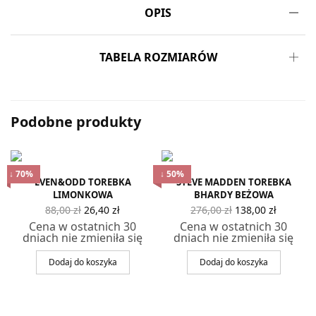
OPIS
TABELA ROZMIARÓW
Podobne produkty
↓ 70%
↓ 50%
EVEN&ODD TOREBKA
STEVE MADDEN TOREBKA
LIMONKOWA
BHARDY BEŻOWA
Pierwotna
Aktualna
Pierwotna
Aktual
88,00
zł
26,40
zł
276,00
zł
138,00
zł
cena
cena
cena
cena
Cena w ostatnich 30
Cena w ostatnich 30
wynosiła:
wynosi:
wynosiła:
wynosi
dniach nie zmieniła się
dniach nie zmieniła się
88,00 zł.
26,40 zł.
276,00 zł.
138,00 z
Dodaj do koszyka
Dodaj do koszyka