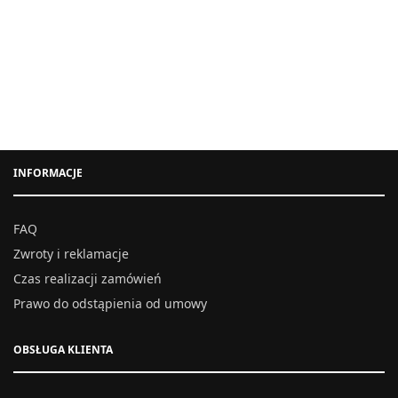
alna
na
si:
 zł.
INFORMACJE
FAQ
Zwroty i reklamacje
Czas realizacji zamówień
Prawo do odstąpienia od umowy
OBSŁUGA KLIENTA