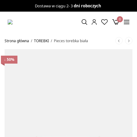
Dostawa w ciągu 2- 3
dni roboczych
0
Strona główna
/
TOREBKI
/
Pieces torebka biała
↓ 50%