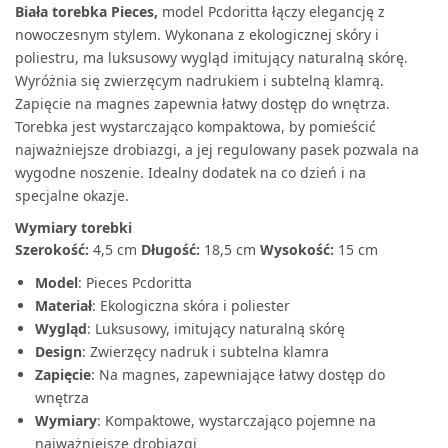
Biała torebka Pieces,
model Pcdoritta łączy elegancję z
nowoczesnym stylem. Wykonana z ekologicznej skóry i
poliestru, ma luksusowy wygląd imitujący naturalną skórę.
Wyróżnia się zwierzęcym nadrukiem i subtelną klamrą.
Zapięcie na magnes zapewnia łatwy dostęp do wnętrza.
Torebka jest wystarczająco kompaktowa, by pomieścić
najważniejsze drobiazgi, a jej regulowany pasek pozwala na
wygodne noszenie. Idealny dodatek na co dzień i na
specjalne okazje.
Wymiary torebki
Szerokość:
4,5 cm
Długość:
18,5 cm
Wysokość:
15 cm
Model
: Pieces Pcdoritta
Materiał
: Ekologiczna skóra i poliester
Wygląd
: Luksusowy, imitujący naturalną skórę
Design
: Zwierzęcy nadruk i subtelna klamra
Zapięcie
: Na magnes, zapewniające łatwy dostęp do
wnętrza
Wymiary
: Kompaktowe, wystarczająco pojemne na
najważniejsze drobiazgi