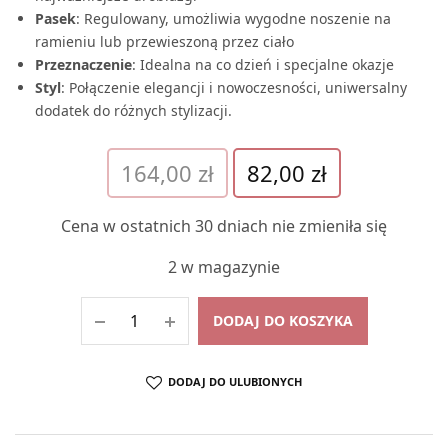
Pasek
: Regulowany, umożliwia wygodne noszenie na
ramieniu lub przewieszoną przez ciało
Przeznaczenie
: Idealna na co dzień i specjalne okazje
Styl
: Połączenie elegancji i nowoczesności, uniwersalny
dodatek do różnych stylizacji.
Pierwotna
Aktualna
164,00
zł
82,00
zł
cena
cena
wynosiła:
wynosi:
Cena w ostatnich 30 dniach nie zmieniła się
164,00 zł.
82,00 zł.
2 w magazynie
DODAJ DO KOSZYKA
DODAJ DO ULUBIONYCH