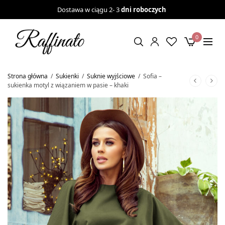
Dostawa w ciągu 2- 3
dni roboczych
0
Strona główna
/
Sukienki
/
Suknie wyjściowe
/
Sofia –
sukienka motyl z wiązaniem w pasie – khaki