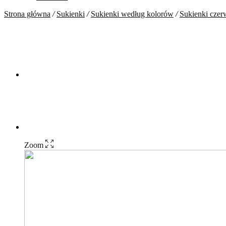
Strona główna
/
Sukienki
/
Sukienki według kolorów
/
Sukienki cze
Zoom