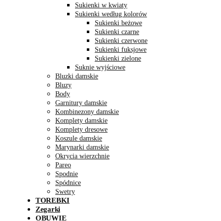
Sukienki w kwiaty
Sukienki według kolorów
Sukienki beżowe
Sukienki czarne
Sukienki czerwone
Sukienki fuksjowe
Sukienki zielone
Suknie wyjściowe
Bluzki damskie
Bluzy
Body
Garnitury damskie
Kombinezony damskie
Komplety damskie
Komplety dresowe
Koszule damskie
Marynarki damskie
Okrycia wierzchnie
Pareo
Spodnie
Spódnice
Swetry
TOREBKI
Zegarki
OBUWIE