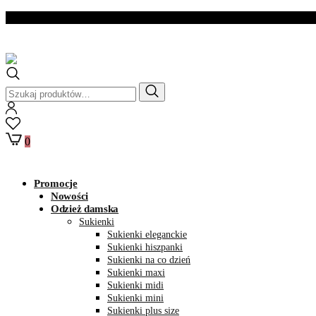
Dostawa w ciągu 2- 3
dni roboczych
Szukaj:
0
Promocje
Nowości
Odzież damska
Sukienki
Sukienki eleganckie
Sukienki hiszpanki
Sukienki na co dzień
Sukienki maxi
Sukienki midi
Sukienki mini
Sukienki plus size