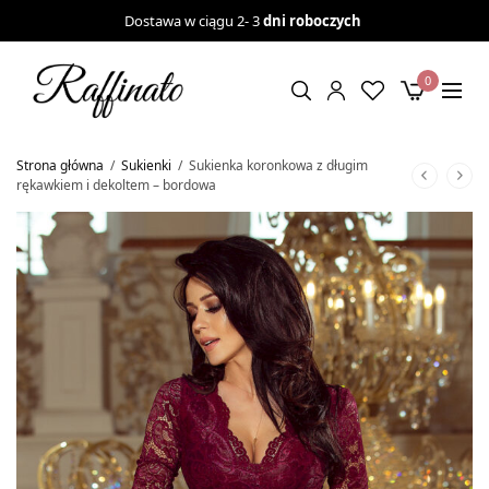
Dostawa w ciągu 2- 3
dni roboczych
0
Strona główna
/
Sukienki
/
Sukienka koronkowa z długim
rękawkiem i dekoltem – bordowa