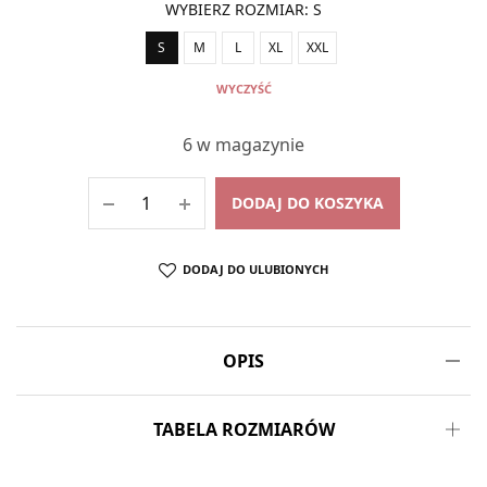
WYBIERZ ROZMIAR
:
S
S
M
L
XL
XXL
WYCZYŚĆ
6 w magazynie
DODAJ DO KOSZYKA
DODAJ DO ULUBIONYCH
OPIS
TABELA ROZMIARÓW