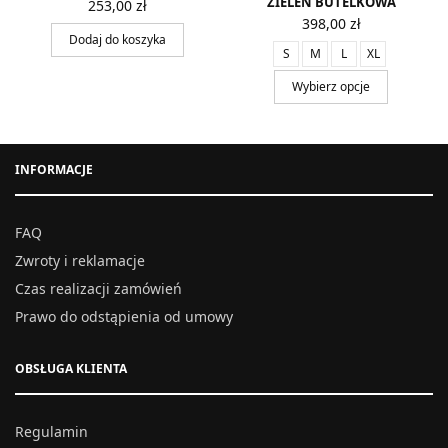
ZIELEŃ BUTELKOWA
253,00
zł
398,00
zł
Dodaj do koszyka
S
M
L
XL
Wybierz opcje
INFORMACJE
FAQ
Zwroty i reklamacje
Czas realizacji zamówień
Prawo do odstąpienia od umowy
OBSŁUGA KLIENTA
Regulamin