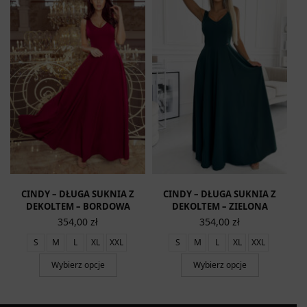
SU
A
CINDY – DŁUGA SUKNIA Z
CINDY – DŁUGA SUKNIA Z
DEKOLTEM – BORDOWA
DEKOLTEM – ZIELONA
354,00
zł
354,00
zł
S
M
L
XL
XXL
S
M
L
XL
XXL
Wybierz opcje
Wybierz opcje