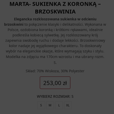
MARTA- SUKIENKA Z KORONKĄ –
BRZOSKWINIA
Elegancka rozkloszowana sukienka w odcieniu
brzoskwini
to połączenie klasyki i delikatności. Wykonana w
Polsce, ozdobiona koronką i krótkimi rękawami, idealnie
podkreśla kobiecą sylwetkę. Jej rozkloszowany krój
zapewnia swobodę ruchu i dodaje lekkości. Brzoskwiniowy
kolor nadaje jej wyjątkowego charakteru. To doskonały
wybór na eleganckie okazje, które wymagają szyku i stylu.
Modelka na zdjęciu ma 170cm wzrostu i ma ubrany rozm.
S.
Skład: 70% Wiskoza, 30% Polyester
253,00
zł
WYBIERZ ROZMIAR
:
S
S
M
L
XL