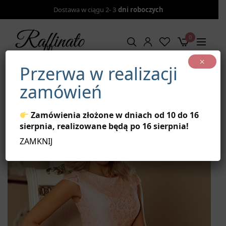
Dostawa w ciągu 2- 3
dni roboczych
0
×
Przerwa w realizacji
Strona główna
/
Sukienki
/
Marta- sukienka z koronką –
zamówień
brzoskwinia
Zamówienia złożone w dniach od 10 do 16
sierpnia, realizowane będą po 16 sierpnia!
ZAMKNIJ