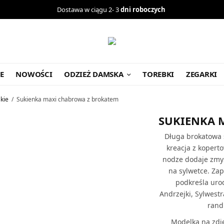
Dostawa w ciągu 2- 3
dni roboczych
E
NOWOŚCI
ODZIEŻ DAMSKA
TOREBKI
ZEGARKI
skie
/
Sukienka maxi chabrowa z brokatem
SUKIENKA 
Długa brokatowa 
kreacja z kopert
nodze dodaje zmys
na sylwetce. Zap
podkreśla uro
Andrzejki, Sylwest
rand
Modelka na zdj