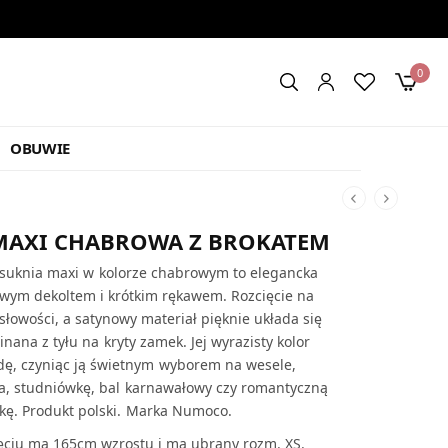
0
OBUWIE
MAXI CHABROWA Z BROKATEM
suknia maxi w kolorze chabrowym to elegancka
owym dekoltem i krótkim rękawem. Rozcięcie na
łowości, a satynowy materiał pięknie układa się
inana z tyłu na kryty zamek. Jej wyrazisty kolor
dę, czyniąc ją świetnym wyborem na
wesele,
ra, studniówkę, bal karnawałowy czy romantyczną
kę. Produkt polski. Marka Numoco.
ęciu ma 165cm wzrostu i ma ubrany rozm. XS.