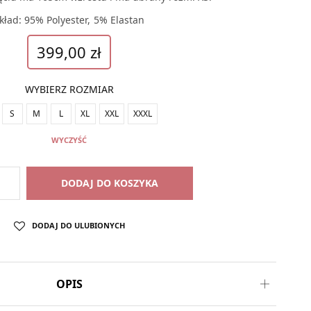
kład: 95% Polyester, 5% Elastan
399,00
zł
WYBIERZ ROZMIAR
S
M
L
XL
XXL
XXXL
WYCZYŚĆ
DODAJ DO KOSZYKA
DODAJ DO ULUBIONYCH
OPIS