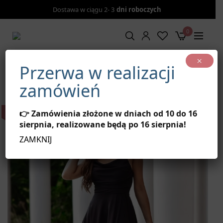
Dostawa w ciągu 2- 3
dni roboczych
0
×
Strona główna
/
Sukienki
/
Sukienki według kolorów
/
Przerwa w realizacji
Sukienki czarne
/
Sukienka maxi na ramiączkach czarna –
Valeria
zamówień
BRAK W MAGAZYNIE
👉 Zamówienia złożone w dniach od 10 do 16
sierpnia, realizowane będą po 16 sierpnia!
ZAMKNIJ