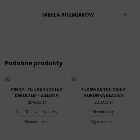
TABELA ROZMIARÓW
Podobne produkty
CINDY – DŁUGA SUKNIA Z
SUKIENKA TIULOWA Z
DEKOLTEM – ZIELONA
KORONKĄ BEŻOWA
354,00
zł
233,00
zł
S
M
L
XL
XXL
Uniwersalny
Wybierz opcje
Wybierz opcje