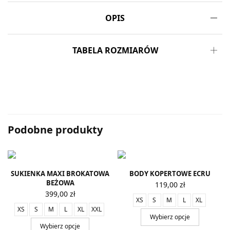
OPIS
TABELA ROZMIARÓW
Podobne produkty
SUKIENKA MAXI BROKATOWA
BODY KOPERTOWE ECRU
BEŻOWA
119,00
zł
399,00
zł
XS
S
M
L
XL
XS
S
M
L
XL
XXL
Wybierz opcje
Wybierz opcje