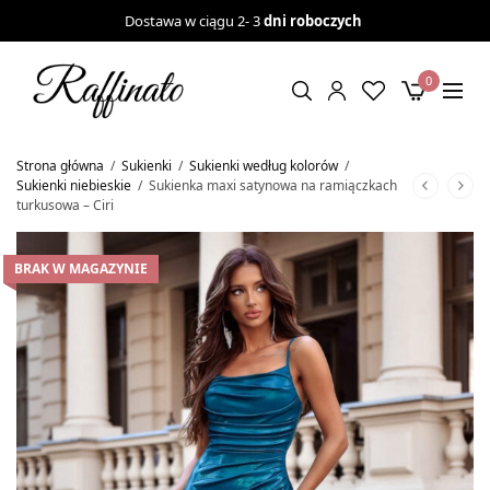
Dostawa w ciągu 2- 3
dni roboczych
0
Strona główna
/
Sukienki
/
Sukienki według kolorów
/
Sukienki niebieskie
/
Sukienka maxi satynowa na ramiączkach
turkusowa – Ciri
BRAK W MAGAZYNIE