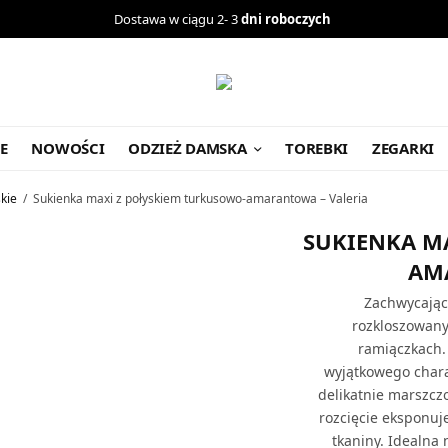
Dostawa w ciągu 2- 3
dni roboczych
E
NOWOŚCI
ODZIEŻ DAMSKA
TOREBKI
ZEGARKI
skie
/
Sukienka maxi z połyskiem turkusowo-amarantowa – Valeria
SUKIENKA M
AM
Zachwycając
rozkloszowany
ramiączkach. 
wyjątkowego chara
delikatnie marszcz
rozcięcie eksponuj
tkaniny. Idealna 