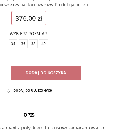
niówkę czy bal karnawałowy. Produkcja polska.
376,00
zł
WYBIERZ ROZMIAR
:
34
36
38
40
DODAJ DO KOSZYKA
DODAJ DO ULUBIONYCH
OPIS
ka maxi z połyskiem turkusowo-amarantowa to