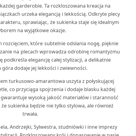
każdej garderobie. Ta rozkloszowana kreacja na
ączkach urzeka elegancją i lekkością. Odkryte plecy
rakteru, sprawiając, że sukienka staje się idealnym
borem na wyjątkowe okazje.
 rozcięciem, które subtelnie odsłania nogę, pięknie
iązanie na plecach wprowadza odrobinę romantyzmu
 podkreśla elegancję całej stylizacji, a delikatnie
góra dodaje jej lekkości i zwiewności.
kiem turkusowo-amarantowa uszyta z połyskującej
etle, co przyciąga spojrzenia i dodaje blasku każdej
a gwarantuje wysoką jakość materiałów i staranność
 że sukienka będzie nie tylko stylowa, ale również
trwała.
la, Andrzejki, Sylwestra, studniówki i inne imprezy
tylizacji. Rozkloszowany krój i dopasowanie w pasie