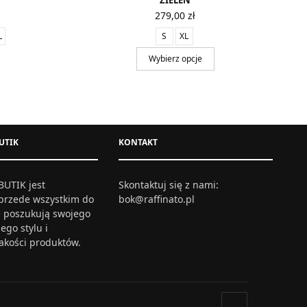
Ń
ZIELEŃ
279,00
zł
L
S
XL
Wybierz opcje
UTIK
KONTAKT
UTIK jest
Skontaktuj się z nami:
przede wszystkim do
bok@raffinato.pl
re poszukują swojego
ego stylu i
jakości produktów.