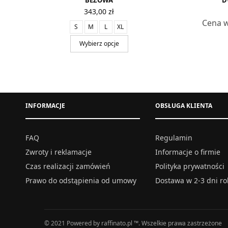
BEŻOWA
D
343,00
zł
Cena w
S
M
L
XL
Wybierz opcje
INFORMACJE
OBSŁUGA KLIENTA
FAQ
Regulamin
Zwroty i reklamacje
Informacje o firmie
Czas realizacji zamówień
Polityka prywatności
Prawo do odstąpienia od umowy
Dostawa w 2-3 dni r
© 2021 Powered by raffinato.pl ™. Wszelkie prawa zastrzeżone