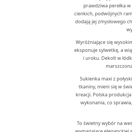
prawdziwa perełka w 
cienkich, podwójnych rami
dodają jej zmysłowego cha
wy
Wyróżniające się wysokim
eksponuje sylwetkę, a w
i uroku. Dekolt w łódkę
marszczona 
Sukienka maxi z połys
tkaniny, mieni się w świ
kreacji. Polska produkcj
wykonania, co sprawia,
To świetny wybór na wese
wymagające eleganckiej s