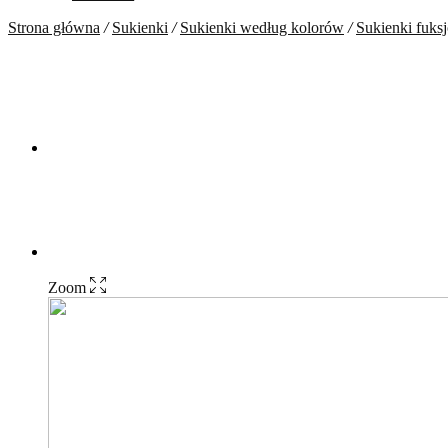
Strona główna
/
Sukienki
/
Sukienki według kolorów
/
Sukienki fuks
Zoom