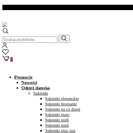
Dostawa w ciągu 2- 3
dni roboczych
Szukaj:
0
Promocje
Nowości
Odzież damska
Sukienki
Sukienki eleganckie
Sukienki hiszpanki
Sukienki na co dzień
Sukienki maxi
Sukienki midi
Sukienki mini
Sukienki plus size