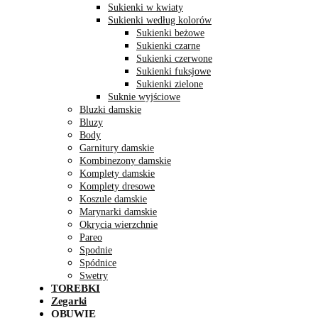
Sukienki w kwiaty
Sukienki według kolorów
Sukienki beżowe
Sukienki czarne
Sukienki czerwone
Sukienki fuksjowe
Sukienki zielone
Suknie wyjściowe
Bluzki damskie
Bluzy
Body
Garnitury damskie
Kombinezony damskie
Komplety damskie
Komplety dresowe
Koszule damskie
Marynarki damskie
Okrycia wierzchnie
Pareo
Spodnie
Spódnice
Swetry
TOREBKI
Zegarki
OBUWIE