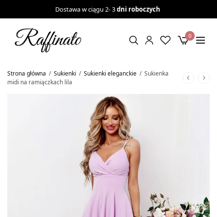
Dostawa w ciągu 2- 3
dni roboczych
0
Strona główna
/
Sukienki
/
Sukienki eleganckie
/
Sukienka
midi na ramiączkach lila