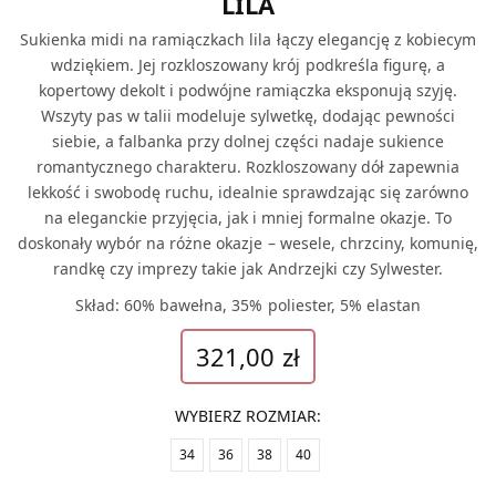
LILA
Sukienka midi na ramiączkach lila łączy elegancję z kobiecym
wdziękiem. Jej rozkloszowany krój podkreśla figurę, a
kopertowy dekolt i podwójne ramiączka eksponują szyję.
Wszyty pas w talii modeluje sylwetkę, dodając pewności
siebie, a falbanka przy dolnej części nadaje sukience
romantycznego charakteru. Rozkloszowany dół zapewnia
lekkość i swobodę ruchu, idealnie sprawdzając się zarówno
na eleganckie przyjęcia, jak i mniej formalne okazje. To
doskonały wybór na różne okazje – wesele, chrzciny, komunię,
randkę czy imprezy takie jak Andrzejki czy Sylwester.
Skład: 60% bawełna, 35% poliester, 5% elastan
321,00
zł
WYBIERZ ROZMIAR
:
34
36
38
40