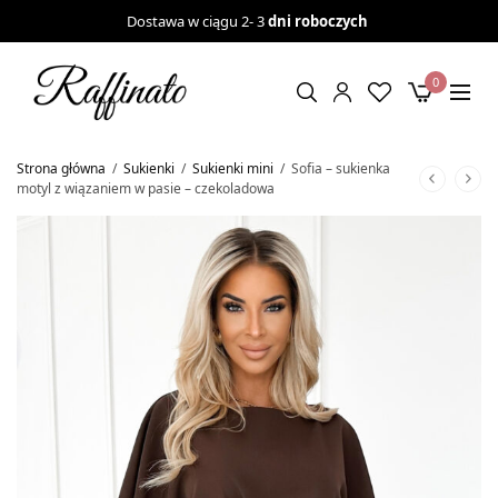
Dostawa w ciągu 2- 3
dni roboczych
0
Strona główna
/
Sukienki
/
Sukienki mini
/
Sofia – sukienka
motyl z wiązaniem w pasie – czekoladowa