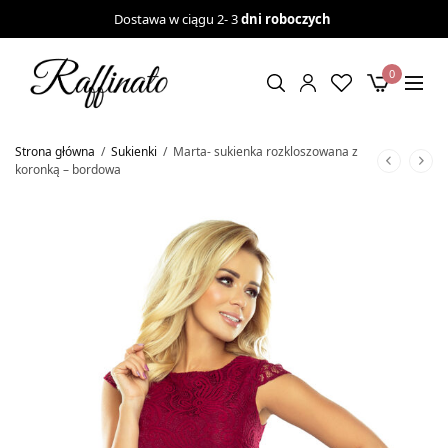
Dostawa w ciągu 2- 3
dni roboczych
0
Strona główna
/
Sukienki
/
Marta- sukienka rozkloszowana z
koronką – bordowa