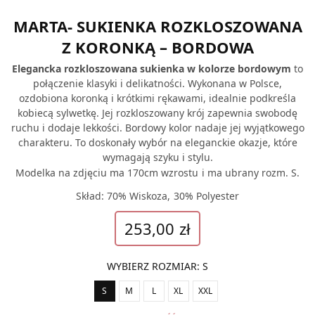
MARTA- SUKIENKA ROZKLOSZOWANA
Z KORONKĄ – BORDOWA
Elegancka rozkloszowana sukienka w kolorze bordowym
to
połączenie klasyki i delikatności. Wykonana w Polsce,
ozdobiona koronką i krótkimi rękawami, idealnie podkreśla
kobiecą sylwetkę. Jej rozkloszowany krój zapewnia swobodę
ruchu i dodaje lekkości. Bordowy kolor nadaje jej wyjątkowego
charakteru. To doskonały wybór na eleganckie okazje, które
wymagają szyku i stylu.
Modelka na zdjęciu ma 170cm wzrostu i ma ubrany rozm. S.
Skład: 70% Wiskoza, 30% Polyester
253,00
zł
WYBIERZ ROZMIAR
:
S
S
M
L
XL
XXL