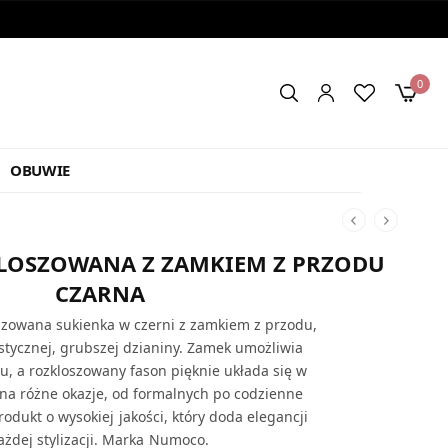
0
OBUWIE
LOSZOWANA Z ZAMKIEM Z PRZODU
CZARNA
szowana sukienka w czerni z zamkiem z przodu,
stycznej, grubszej dzianiny. Zamek umożliwia
tu, a rozkloszowany fason pięknie układa się w
 na różne okazje, od formalnych po codzienne
produkt o wysokiej jakości, który doda elegancji
ażdej stylizacji. Marka Numoco.