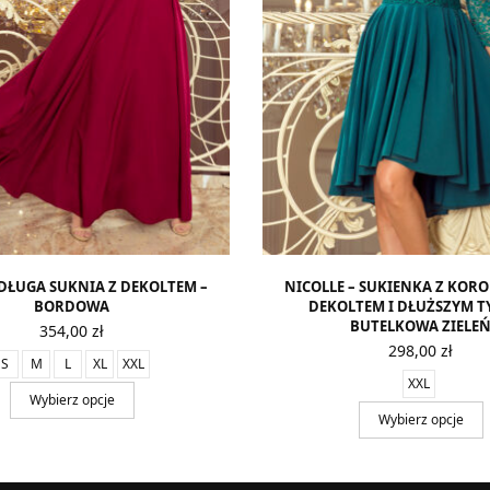
 DŁUGA SUKNIA Z DEKOLTEM –
NICOLLE – SUKIENKA Z KO
BORDOWA
DEKOLTEM I DŁUŻSZYM T
BUTELKOWA ZIELE
354,00
zł
298,00
zł
S
M
L
XL
XXL
XXL
Wybierz opcje
Wybierz opcje