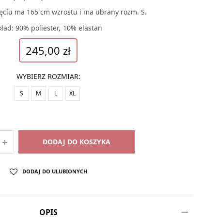
ęciu ma 165 cm wzrostu i ma ubrany rozm. S.
kład: 90% poliester, 10% elastan
245,00
zł
WYBIERZ ROZMIAR
:
S
M
L
XL
DODAJ DO KOSZYKA
DODAJ DO ULUBIONYCH
OPIS