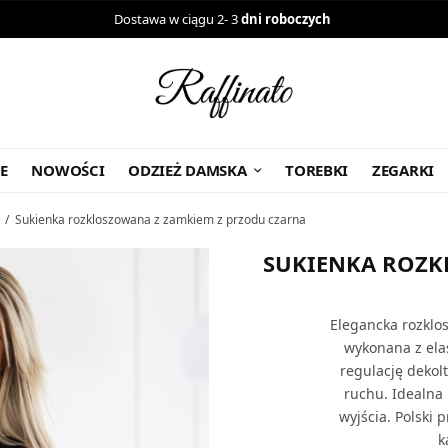
Dostawa w ciągu 2- 3
dni roboczych
E
NOWOŚCI
ODZIEŻ DAMSKA
TOREBKI
ZEGARKI
/
Sukienka rozkloszowana z zamkiem z przodu czarna
SUKIENKA ROZK
Elegancka rozklo
wykonana z ela
regulację dekol
ruchu. Idealna
wyjścia. Polski 
k