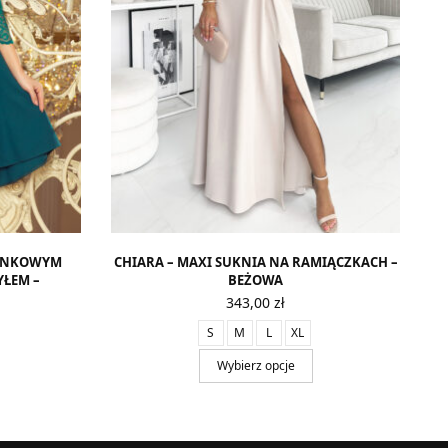
RONKOWYM
CHIARA – MAXI SUKNIA NA RAMIĄCZKACH –
YŁEM –
BEŻOWA
Ń
343,00
zł
S
M
L
XL
Wybierz opcje