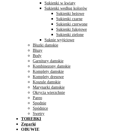
Sukienki w kwiaty
Sukienki według kolorów
Sukienki beżowe
Sukienki czarne
Sukienki czerwone
Sukienki fuksjowe
Sukienki zielone
Suknie wyjściowe
Bluzki damskie
Bluzy
Body
Garnitury damskie
Kombinezony damskie
Komplety damskie
Komplety dresowe
Koszule damskie
Marynarki damskie
Okrycia wierzchnie
Pareo
Spodnie
Spódnice
Swetry
TOREBKI
Zegarki
OBUWIE