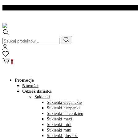
Dostawa w ciągu 2- 3
dni roboczych
Szukaj:
0
Promocje
Nowości
Odzież damska
Sukienki
Sukienki eleganckie
Sukienki hiszpanki
Sukienki na co dzień
Sukienki maxi
Sukienki midi
Sukienki mini
Sukienki plus size