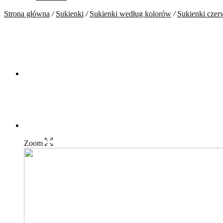
Strona główna
/
Sukienki
/
Sukienki według kolorów
/
Sukienki cze
Zoom