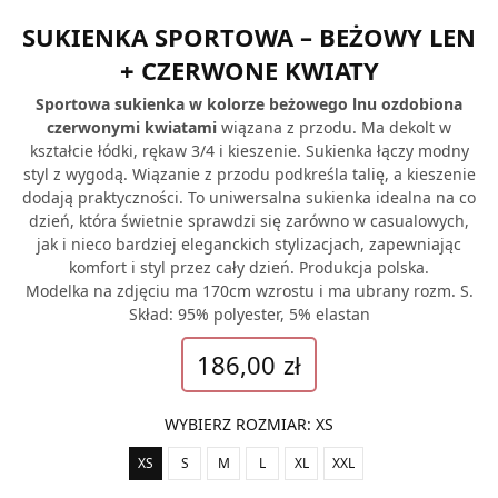
SUKIENKA SPORTOWA – BEŻOWY LEN
+ CZERWONE KWIATY
Sportowa sukienka w kolorze beżowego lnu ozdobiona
czerwonymi kwiatami
wiązana z przodu. Ma dekolt w
kształcie łódki, rękaw 3/4 i kieszenie. Sukienka łączy modny
styl z wygodą. Wiązanie z przodu podkreśla talię, a kieszenie
dodają praktyczności. To uniwersalna sukienka idealna na co
dzień, która świetnie sprawdzi się zarówno w casualowych,
jak i nieco bardziej eleganckich stylizacjach, zapewniając
komfort i styl przez cały dzień. Produkcja polska.
Modelka na zdjęciu ma 170cm wzrostu i ma ubrany rozm. S.
Skład: 95% polyester, 5% elastan
186,00
zł
WYBIERZ ROZMIAR
:
XS
XS
S
M
L
XL
XXL