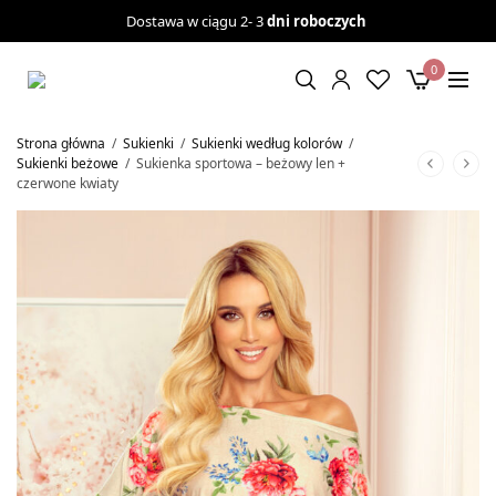
Dostawa w ciągu 2- 3
dni roboczych
0
Strona główna
/
Sukienki
/
Sukienki według kolorów
/
Sukienki beżowe
/
Sukienka sportowa – beżowy len +
czerwone kwiaty