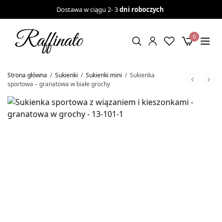
Dostawa w ciągu 2- 3
dni roboczych
0
Strona główna
/
Sukienki
/
Sukienki mini
/
Sukienka
sportowa – granatowa w białe grochy