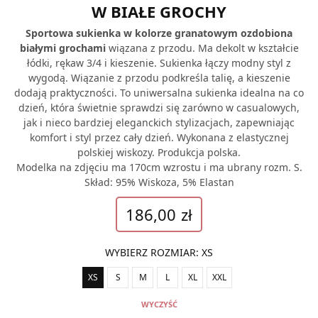
W BIAŁE GROCHY
Sportowa sukienka w kolorze granatowym ozdobiona
białymi grochami
wiązana z przodu. Ma dekolt w kształcie
łódki, rękaw 3/4 i kieszenie. Sukienka łączy modny styl z
wygodą. Wiązanie z przodu podkreśla talię, a kieszenie
dodają praktyczności. To uniwersalna sukienka idealna na co
dzień, która świetnie sprawdzi się zarówno w casualowych,
jak i nieco bardziej eleganckich stylizacjach, zapewniając
komfort i styl przez cały dzień. Wykonana z elastycznej
polskiej wiskozy. Produkcja polska.
Modelka na zdjęciu ma 170cm wzrostu i ma ubrany rozm. S.
Skład: 95% Wiskoza, 5% Elastan
186,00
zł
WYBIERZ ROZMIAR
:
XS
XS
S
M
L
XL
XXL
WYCZYŚĆ