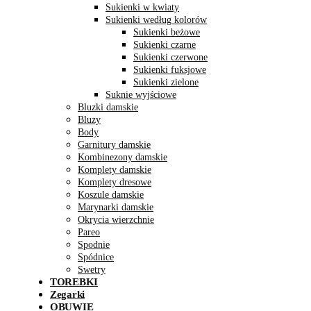
Sukienki w kwiaty
Sukienki według kolorów
Sukienki beżowe
Sukienki czarne
Sukienki czerwone
Sukienki fuksjowe
Sukienki zielone
Suknie wyjściowe
Bluzki damskie
Bluzy
Body
Garnitury damskie
Kombinezony damskie
Komplety damskie
Komplety dresowe
Koszule damskie
Marynarki damskie
Okrycia wierzchnie
Pareo
Spodnie
Spódnice
Swetry
TOREBKI
Zegarki
OBUWIE