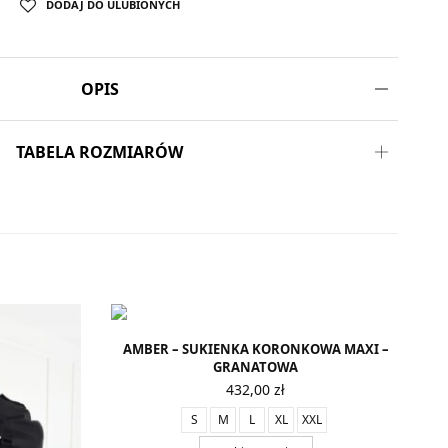
DODAJ DO ULUBIONYCH
OPIS
TABELA ROZMIARÓW
AMBER – SUKIENKA KORONKOWA MAXI –
GRANATOWA
432,00
zł
S
M
L
XL
XXL