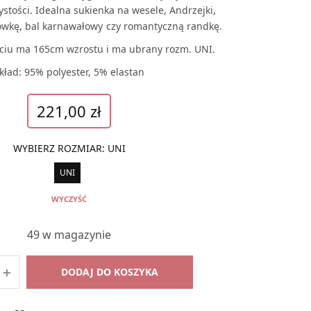
stości. Idealna sukienka na wesele, Andrzejki,
iówkę, bal karnawałowy czy romantyczną randkę.
ciu ma 165cm wzrostu i ma ubrany rozm. UNI.
kład: 95% polyester, 5% elastan
221,00
zł
WYBIERZ ROZMIAR
:
UNI
UNI
WYCZYŚĆ
49 w magazynie
DODAJ DO KOSZYKA