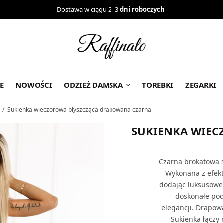
Dostawa w ciągu 2- 3
dni roboczych
E
NOWOŚCI
ODZIEŻ DAMSKA
TOREBKI
ZEGARKI
/
Sukienka wieczorowa błyszcząca drapowana czarna
SUKIENKA WIE
Czarna brokatowa s
Wykonana z efekt
dodając luksusowe
doskonałe pod
elegancji. Drapowa
Sukienka łączy