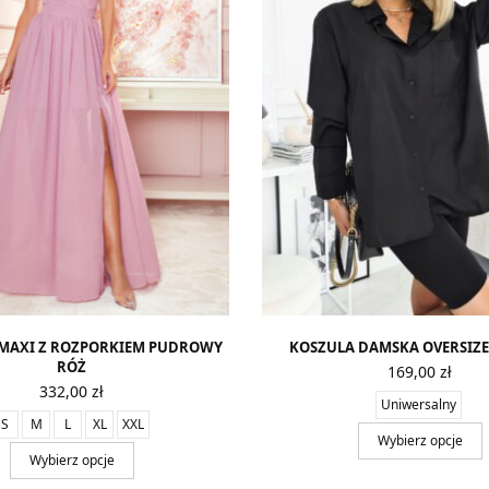
 MAXI Z ROZPORKIEM PUDROWY
KOSZULA DAMSKA OVERSIZ
RÓŻ
169,00
zł
332,00
zł
Uniwersalny
S
M
L
XL
XXL
Wybierz opcje
Wybierz opcje