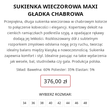
SUKIENKA WIECZOROWA MAXI
GŁADKA CHABROWA
Przepiękna, długa sukienka wieczorowa w chabrowym kolorze
to połączenie kobiecości i elegancji. Kopertowy dekolt na
cienkich ramiączkach podkreśla szyję, a opadające rękawy
dodają jej lekkości. Rozkloszowany dół z subtelnym
rozporkiem zmysłowo odsłania nogę przy ruchu, tworząc
idealny balans między klasyką a nowoczesnością. Sukienka
zapewnia komfort i styl. Idealnie pasując na takie wydarzenia
jak wesele, bal, studniówka czy gala. Produkcja polska.
Skład: Bawełna: 60% Poliester: 35% Elastan: 5%
376,00
zł
WYBIERZ ROZMIAR
:
34
36
38
40
42
44
46
48