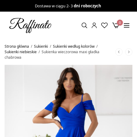
Dostawa w ciągu 2- 3
dni roboczych
0
Strona główna
/
Sukienki
/
Sukienki według kolorów
/
Sukienki niebieskie
/
Sukienka wieczorowa maxi gładka
chabrowa