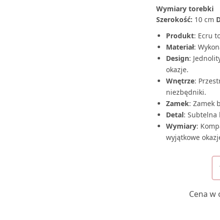
Wymiary torebki
Szerokość:
10 cm
D
Produkt
: Ecru 
Materiał
: Wykona
Design
: Jednoli
okazje.
Wnętrze
: Przes
niezbędniki.
Zamek
: Zamek 
Detal
: Subtelna
Wymiary
: Komp
wyjątkowe okazj
Cena w o