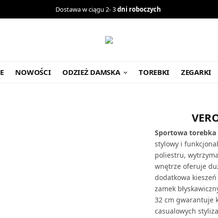
Dostawa w ciągu 2- 3
dni roboczych
E
NOWOŚCI
ODZIEŻ DAMSKA
TOREBKI
ZEGARKI
VER
Sportowa torebka 
stylowy i funkcjon
poliestru, wytrzym
wnętrze oferuje du
dodatkowa kieszeń 
zamek błyskawiczny
32 cm gwarantuje k
casualowych stylizac