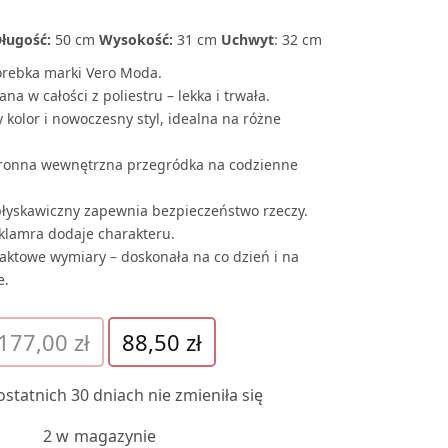
ługość:
50 cm
Wysokość:
31 cm
Uchwyt
: 32 cm
torebka marki Vero Moda.
na w całości z poliestru – lekka i trwała.
ty kolor i nowoczesny styl, idealna na różne
tronna wewnętrzna przegródka na codzienne
błyskawiczny zapewnia bezpieczeństwo rzeczy.
 klamra dodaje charakteru.
aktowe wymiary – doskonała na co dzień i na
e.
Pierwotna
Aktualna
177,00
zł
88,50
zł
cena
cena
wynosiła:
wynosi:
statnich 30 dniach nie zmieniła się
177,00 zł.
88,50 zł.
2 w magazynie