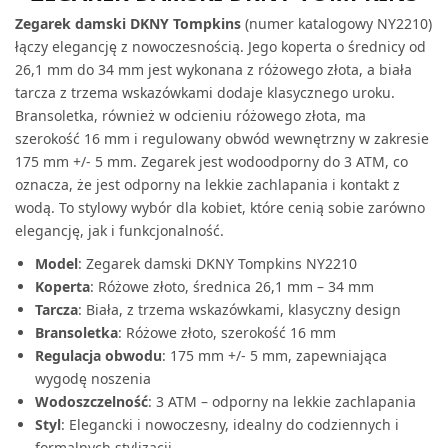
Zegarek damski DKNY Tompkins
(numer katalogowy NY2210)
łączy elegancję z nowoczesnością. Jego koperta o średnicy od
26,1 mm do 34 mm jest wykonana z różowego złota, a biała
tarcza z trzema wskazówkami dodaje klasycznego uroku.
Bransoletka, również w odcieniu różowego złota, ma
szerokość 16 mm i regulowany obwód wewnętrzny w zakresie
175 mm +/- 5 mm. Zegarek jest wodoodporny do 3 ATM, co
oznacza, że jest odporny na lekkie zachlapania i kontakt z
wodą. To stylowy wybór dla kobiet, które cenią sobie zarówno
elegancję, jak i funkcjonalność.
Model
: Zegarek damski DKNY Tompkins NY2210
Koperta
: Różowe złoto, średnica 26,1 mm – 34 mm
Tarcza
: Biała, z trzema wskazówkami, klasyczny design
Bransoletka
: Różowe złoto, szerokość 16 mm
Regulacja obwodu
: 175 mm +/- 5 mm, zapewniająca
wygodę noszenia
Wodoszczelność
: 3 ATM – odporny na lekkie zachlapania
Styl
: Elegancki i nowoczesny, idealny do codziennych i
formalnych stylizacji