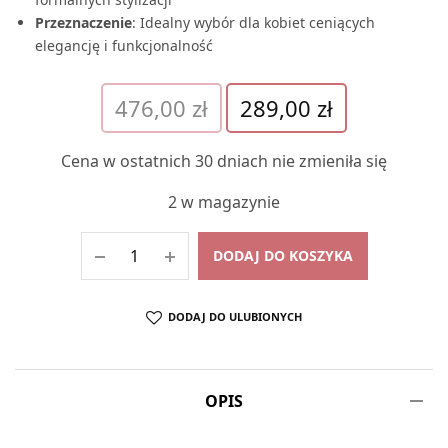
Przeznaczenie
: Idealny wybór dla kobiet ceniących
elegancję i funkcjonalność
Pierwotna
Aktualna
476,00
zł
289,00
zł
cena
cena
wynosiła:
wynosi:
Cena w ostatnich 30 dniach nie zmieniła się
476,00 zł.
289,00 zł.
2 w magazynie
DODAJ DO KOSZYKA
DODAJ DO ULUBIONYCH
OPIS