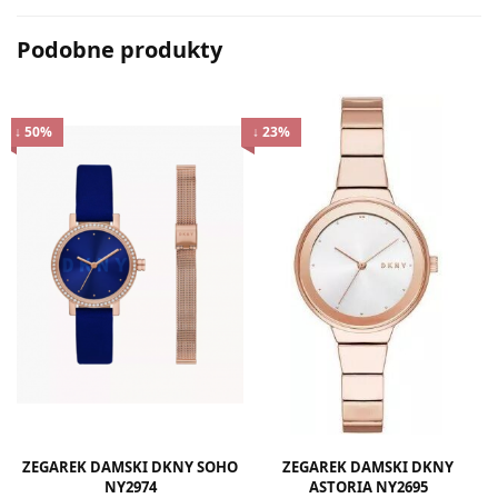
Podobne produkty
↓ 50%
↓ 23%
ualna
ena
osi:
00 zł.
ZEGAREK DAMSKI DKNY SOHO
ZEGAREK DAMSKI DKNY
NY2974
ASTORIA NY2695