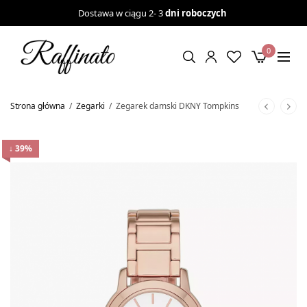
Dostawa w ciągu 2- 3
dni roboczych
0
Strona główna
/
Zegarki
/
Zegarek damski DKNY Tompkins
↓ 39%