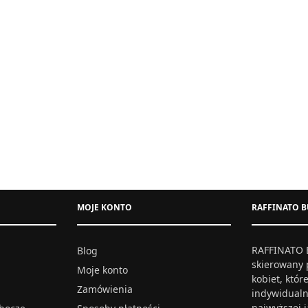
MOJE KONTO
RAFFINATO B
RAFFINATO B
Blog
skierowany 
Moje konto
kobiet, któ
Zamówienia
indywidualn
najwyższej 