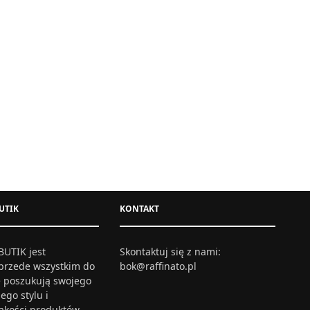
UTIK
KONTAKT
UTIK jest
Skontaktuj się z nami:
przede wszystkim do
bok@raffinato.pl
re poszukują swojego
ego stylu i
jakości produktów.