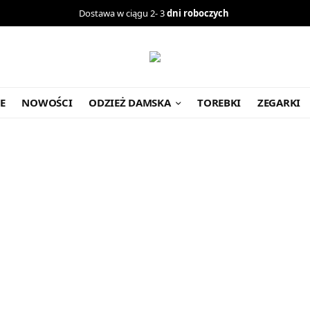
Dostawa w ciągu 2- 3
dni roboczych
E
NOWOŚCI
ODZIEŻ DAMSKA
TOREBKI
ZEGARKI