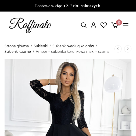
Dostawa w ciągu 2- 3
dni roboczych
0
Strona główna
/
Sukienki
/
Sukienki według kolorów
/
Sukienki czarne
/
Amber – sukienka koronkowa maxi – czarna