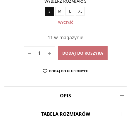
WYBIERZ ROZMIAR
:
S
S
M
L
XL
WYCZYŚĆ
11 w magazynie
DODAJ DO KOSZYKA
DODAJ DO ULUBIONYCH
OPIS
TABELA ROZMIARÓW