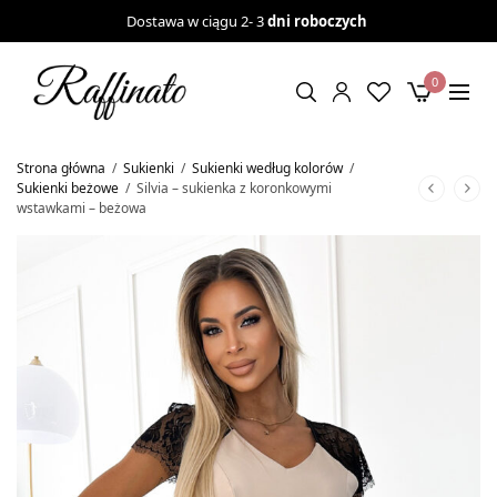
Dostawa w ciągu 2- 3
dni roboczych
0
Strona główna
/
Sukienki
/
Sukienki według kolorów
/
Sukienki beżowe
/
Silvia – sukienka z koronkowymi
wstawkami – beżowa