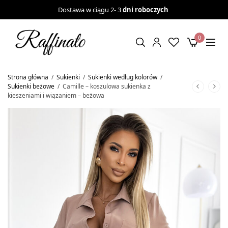
Dostawa w ciągu 2- 3
dni roboczych
0
Strona główna
/
Sukienki
/
Sukienki według kolorów
/
Sukienki beżowe
/
Camille – koszulowa sukienka z
kieszeniami i wiązaniem – beżowa