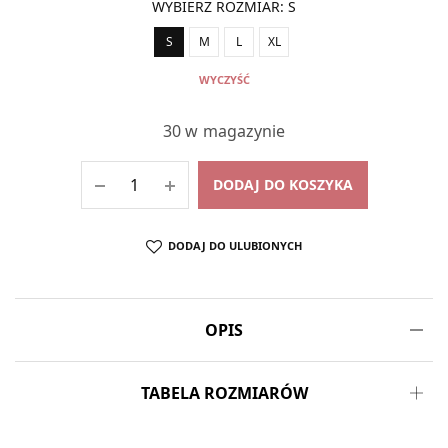
WYBIERZ ROZMIAR
:
S
S
M
L
XL
WYCZYŚĆ
30 w magazynie
DODAJ DO KOSZYKA
DODAJ DO ULUBIONYCH
OPIS
TABELA ROZMIARÓW