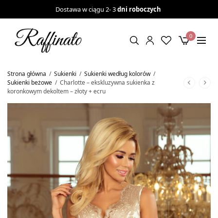
Dostawa w ciągu 2- 3
dni roboczych
0
Strona główna
/
Sukienki
/
Sukienki według kolorów
/
Sukienki beżowe
/
Charlotte – ekskluzywna sukienka z
koronkowym dekoltem – złoty + ecru