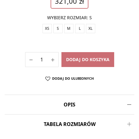
321,00
zł
WYBIERZ ROZMIAR
:
S
XS
S
M
L
XL
DODAJ DO KOSZYKA
DODAJ DO ULUBIONYCH
OPIS
TABELA ROZMIARÓW