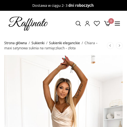
Dostawa w ciągu 2- 3
dni roboczych
0
Strona główna
/
Sukienki
/
Sukienki eleganckie
/
Chiara –
maxi satynowa suknia na ramiączkach – złota