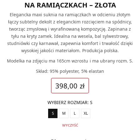
NA RAMIĄCZKACH – ZŁOTA
Elegancka maxi suknia na ramiączkach w odcieniu złotym
łączy subtelny dekolt z eleganckim rozcięciem na spódnicy,
tworząc zmysłową i wyrafinowaną kompozycję. Zapinana z
tyłu na kryty zamek. Idealna na wesela, bal sylwestrowy,
studniówki czy karnawał, zapewnia komfort i trwałość dzięki
wysokiej jakości materiałom. Produkcja polska.
Modelka na zdjęciu ma 165cm wzrostu i ma ubrany rozm. S.
Skład: 95% polyester, 5% elastan
398,00
zł
WYBIERZ ROZMIAR
:
S
S
M
L
XL
WYCZYŚĆ