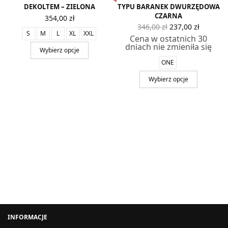
DEKOLTEM – ZIELONA
TYPU BARANEK DWURZĘDOWA
CZARNA
354,00
zł
Pierwotna
Aktual
346,00
zł
237,00
zł
cena
cena
S
M
L
XL
XXL
Cena w ostatnich 30
wynosiła:
wynosi
dniach nie zmieniła się
346,00 zł.
237,00 z
Wybierz opcje
ONE
Wybierz opcje
INFORMACJE