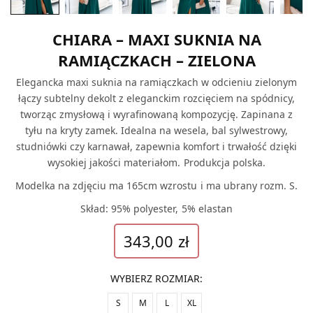
CHIARA – MAXI SUKNIA NA
RAMIĄCZKACH – ZIELONA
Elegancka maxi suknia na ramiączkach w odcieniu zielonym
łączy subtelny dekolt z eleganckim rozcięciem na spódnicy,
tworząc zmysłową i wyrafinowaną kompozycję. Zapinana z
tyłu na kryty zamek. Idealna na wesela, bal sylwestrowy,
studniówki czy karnawał, zapewnia komfort i trwałość dzięki
wysokiej jakości materiałom. Produkcja polska.
Modelka na zdjęciu ma 165cm wzrostu i ma ubrany rozm. S.
Skład: 95% polyester, 5% elastan
343,00
zł
WYBIERZ ROZMIAR
:
S
M
L
XL