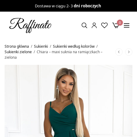
Dostawa w ciągu 2- 3
dni roboczych
0
Strona główna
/
Sukienki
/
Sukienki według kolorów
/
Sukienki zielone
/
Chiara – maxi suknia na ramiączkach –
zielona