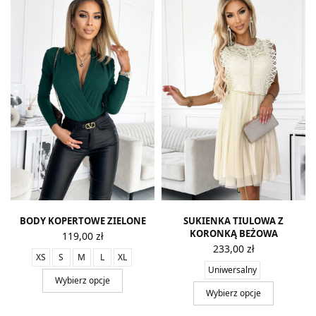
BODY KOPERTOWE ZIELONE
SUKIENKA TIULOWA Z
KORONKĄ BEŻOWA
119,00
zł
233,00
zł
XS
S
M
L
XL
Uniwersalny
Wybierz opcje
Wybierz opcje