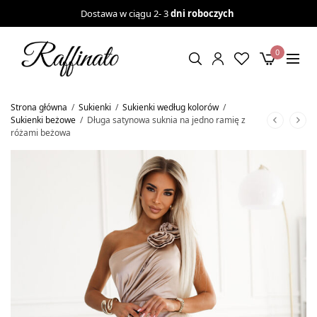
Dostawa w ciągu 2- 3
dni roboczych
0
Strona główna
/
Sukienki
/
Sukienki według kolorów
/
Sukienki beżowe
/
Długa satynowa suknia na jedno ramię z
różami beżowa