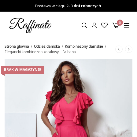
Dostawa w ciągu 2- 3
dni roboczych
0
Strona główna
/
Odzież damska
/
Kombinezony damskie
/
Elegancki kombinezon koralowy – Falbana
BRAK W MAGAZYNIE